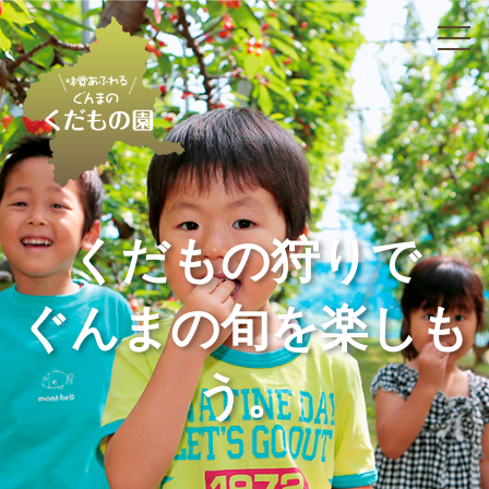
くだもの狩りで
ぐんまの旬を楽しも
う。