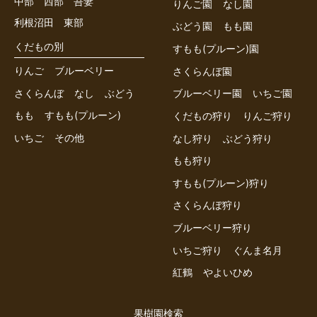
中部
西部
吾妻
りんご園
なし園
利根沼田
東部
ぶどう園
もも園
くだもの別
すもも(プルーン)園
りんご
ブルーベリー
さくらんぼ園
さくらんぼ
なし
ぶどう
ブルーベリー園
いちご園
もも
すもも(プルーン)
くだもの狩り
りんご狩り
いちご
その他
なし狩り
ぶどう狩り
もも狩り
すもも(プルーン)狩り
さくらんぼ狩り
ブルーベリー狩り
いちご狩り
ぐんま名月
紅鶴
やよいひめ
果樹園検索