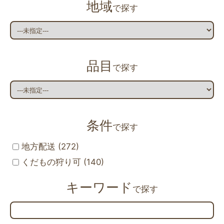
地域
で探す
品目
で探す
条件
で探す
地方配送 (272)
くだもの狩り可 (140)
キーワード
で探す