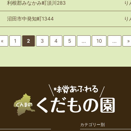
利根郡みなかみ町須川283
り
沼田市中発知町1344
り
«
1
2
3
4
5
...
10
...
»
カテゴリー別