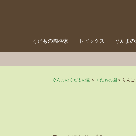
くだもの園検索
トピックス
ぐんまの
ぐんまのくだもの園
>
くだもの園
>
りんご