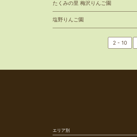
たくみの里 梅沢りんご園
塩野りんご園
2 - 10
エリア別