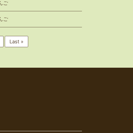
んご
んご
Last »