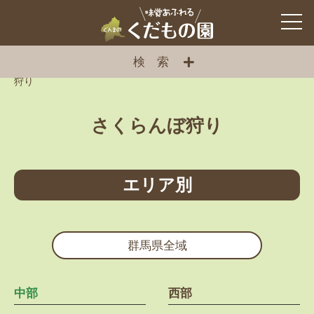
検索
ぐんまのくだもの園
>
くだもの園
>
くだもの狩り
>
さくらんぼ
狩り
さくらんぼ狩り
エリア別
群馬県全域
中部
西部