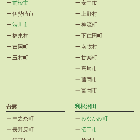
前橋市
安中市
伊勢崎市
上野村
渋川市
神流町
榛東村
下仁田町
吉岡町
南牧村
玉村町
甘楽町
高崎市
藤岡市
富岡市
吾妻
利根沼田
中之条町
みなかみ町
長野原町
沼田市