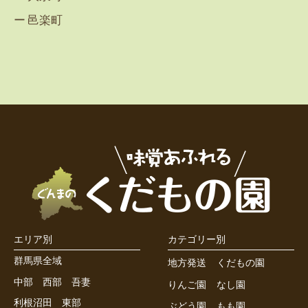
邑楽町
エリア別
カテゴリー別
群馬県全域
地方発送
くだもの園
中部
西部
吾妻
りんご園
なし園
利根沼田
東部
ぶどう園
もも園