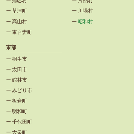
嬬恋村
片品村
草津町
川場村
高山村
昭和村
東吾妻町
東部
桐生市
太田市
館林市
みどり市
板倉町
明和町
千代田町
大泉町