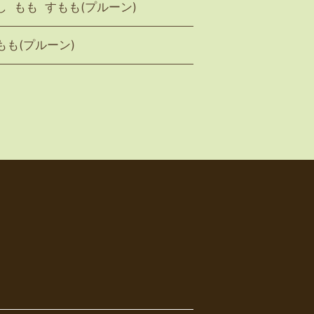
し
もも
すもも(プルーン)
もも(プルーン)