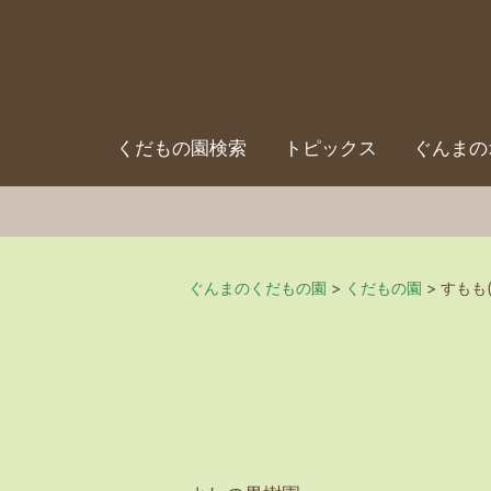
くだもの園検索
トピックス
ぐんまの
ぐんまのくだもの園
>
くだもの園
>
すもも