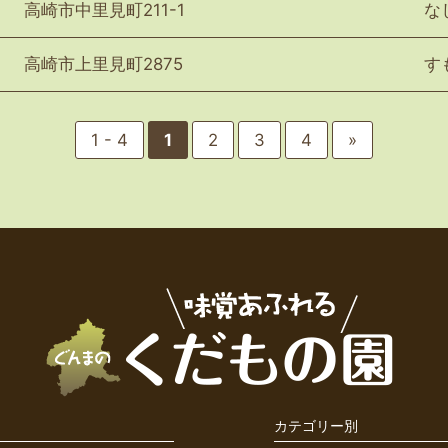
高崎市中里見町211-1
な
高崎市上里見町2875
す
1 - 4
1
2
3
4
»
カテゴリー別