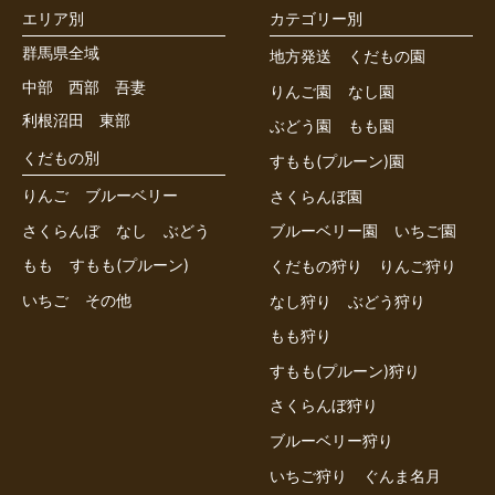
エリア別
カテゴリー別
群馬県全域
地方発送
くだもの園
中部
西部
吾妻
りんご園
なし園
利根沼田
東部
ぶどう園
もも園
くだもの別
すもも(プルーン)園
りんご
ブルーベリー
さくらんぼ園
さくらんぼ
なし
ぶどう
ブルーベリー園
いちご園
もも
すもも(プルーン)
くだもの狩り
りんご狩り
いちご
その他
なし狩り
ぶどう狩り
もも狩り
すもも(プルーン)狩り
さくらんぼ狩り
ブルーベリー狩り
いちご狩り
ぐんま名月