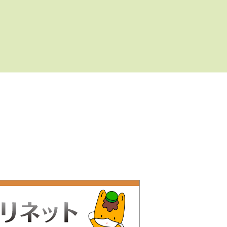
供。
（無肥料、無除草剤、減農
薬、無農薬栽培です）