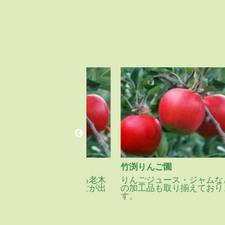
竹渕りんご園
６０年を越える老木
りんごジュース・ジャムなど
味の良いりんごが出
の加工品も取り揃えておりま
す。
す。