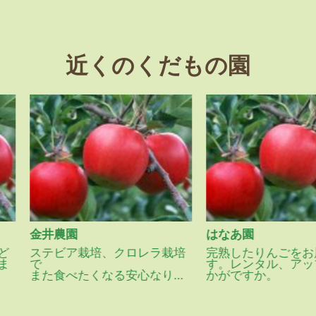
近くのくだもの園
金井農園
はなあ園
ステビア栽培、クロレラ栽培
完熟したりんごをお届けし
で
す。レンタル、アップルも
また食べたくなる安心なりん
かがですか。
ごを作っています。