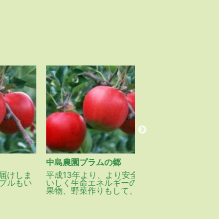
中島農園プラムの郷
齋藤農園
ま
平成13年より、より安全でお
リンゴ作り続けて40
い
いしく生命エネルギーの高い
ブドウ作り続けて25
果物、野菜作りもして、アレ
しい物を皆様に届け
ルギーで一般栽培ではダメな
お客様でも喜ばれます。
より美味で体に良い食物を提