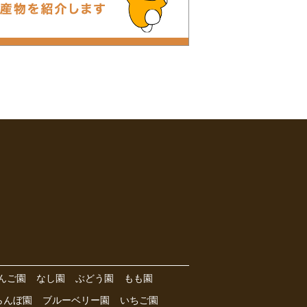
んご園
なし園
ぶどう園
もも園
らんぼ園
ブルーベリー園
いちご園