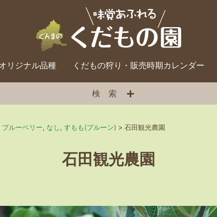
オリジナル品種
くだもの狩り・販売時期カレンダー
検索
,
ブルーベリー
,
なし
,
すもも(プルーン)
>
石田観光農園
石田観光農園