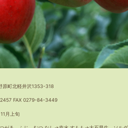
原町北軽井沢1353-318
-2457 FAX 0279-84-3449
11月上旬
→つがる、ふじ、むつ なし→幸水 すもも→大石早生、ソルダ