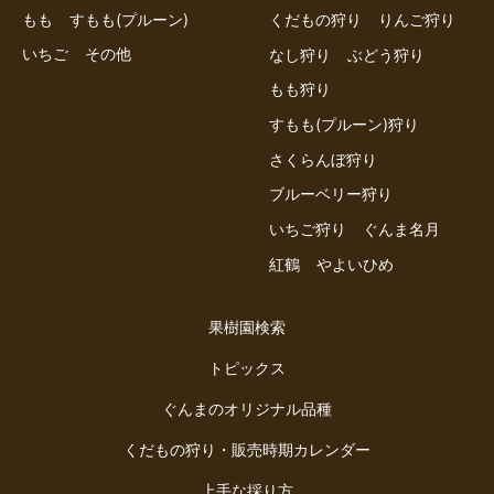
もも
すもも(プルーン)
くだもの狩り
りんご狩り
いちご
その他
なし狩り
ぶどう狩り
もも狩り
すもも(プルーン)狩り
さくらんぼ狩り
ブルーベリー狩り
いちご狩り
ぐんま名月
紅鶴
やよいひめ
果樹園検索
トピックス
ぐんまのオリジナル品種
くだもの狩り・販売時期カレンダー
上手な採り方