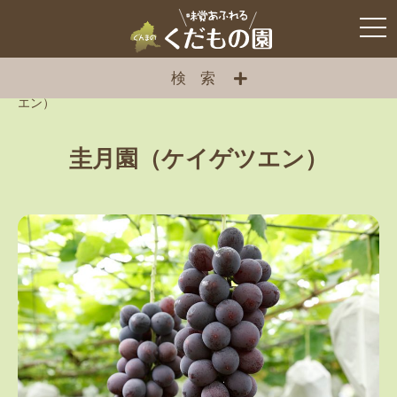
検索
ぐんまのくだもの園
>
くだもの園
>
ぶどう
>
圭月園（ケイゲツ
エン）
圭月園（ケイゲツエン）