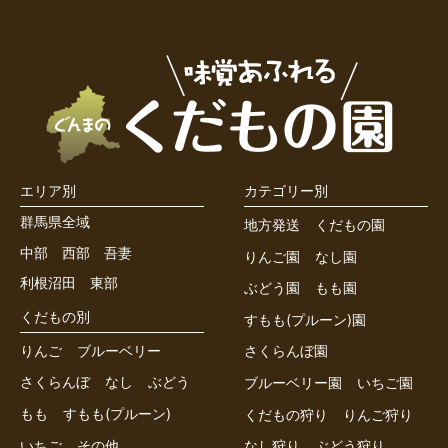
エリア別
カテゴリー別
群馬県全域
地方発送
くだもの園
中部
西部
吾妻
りんご園
なし園
利根沼田
東部
ぶどう園
もも園
くだもの別
すもも(プルーン)園
りんご
ブルーベリー
さくらんぼ園
さくらんぼ
なし
ぶどう
ブルーベリー園
いちご園
もも
すもも(プルーン)
くだもの狩り
りんご狩り
いちご
その他
なし狩り
ぶどう狩り