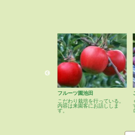
フルーツ園池田
らで車イスでも移動
こだわり栽培を行っている。
。車から降りてすぐ
内容は来園客にお話ししま
す。