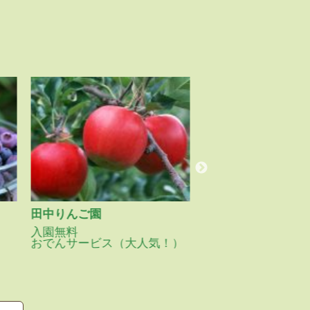
田中りんご園
果樹園マンサーナ
入園無料
小さなりんご園です
おでんサービス（大人気！）
る対応を心がけてい