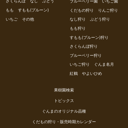
さくらんぼ
なし
ぶどう
ブルーベリー園
いちご園
もも
すもも(プルーン)
くだもの狩り
りんご狩り
いちご
その他
なし狩り
ぶどう狩り
もも狩り
すもも(プルーン)狩り
さくらんぼ狩り
ブルーベリー狩り
いちご狩り
ぐんま名月
紅鶴
やよいひめ
果樹園検索
トピックス
ぐんまのオリジナル品種
くだもの狩り・販売時期カレンダー