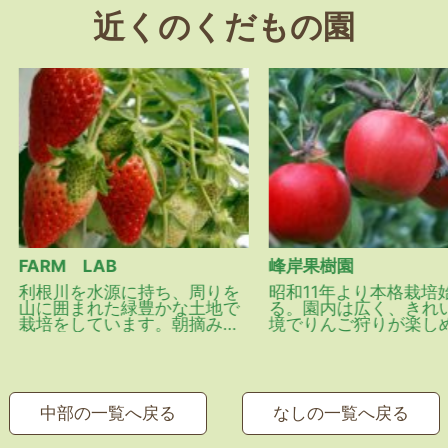
近くのくだもの園
ARM LAB
峰岸果樹園
利根川を水源に持ち、周りを
昭和11年より本格栽培始め
山に囲まれた緑豊かな土地で
る。園内は広く、きれいな
栽培をしています。朝摘みの
境でりんご狩りが楽しめま
みの新鮮ないちごを出荷・販
す。
売しています。
中部の一覧へ戻る
なしの一覧へ戻る