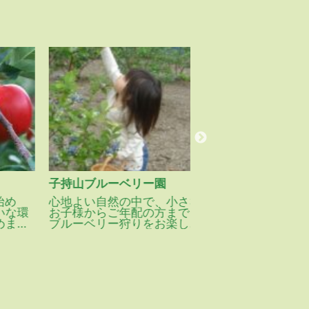
子持山ブルーベリー園
町田農園
心地よい自然の中で、小さな
自然豊かな赤城山の
環
お子様からご年配の方まで、
夫婦２人でイチゴを
ブルーベリー狩りをお楽しみ
います。高設栽培の
いただけます。
ウスで、収穫しやす
たりしています。お
チゴを作るために毎
ています。
いちご狩りの場合は
い合わせください。
【いちご狩り料金】