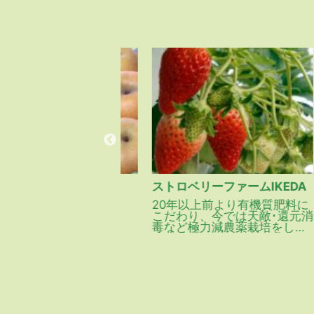
樹園
ストロベリーファームIKEDA
F
20年以上前より有機質肥料に
こだわり、今では天敵･還元消
毒など極力減農薬栽培をして
います。10年以上前から群馬
県では初のイチゴ特別栽培を
はじめました。群馬県立毛共
進会にて金賞受賞