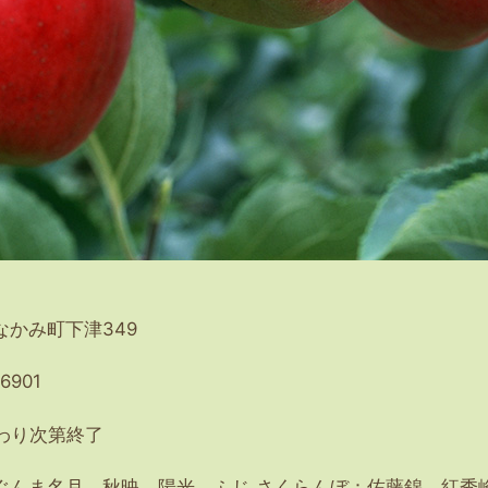
なかみ町下津349
6901
終わり次第終了
ぐんま名月、秋映、陽光、ふじ さくらんぼ：佐藤錦、紅秀