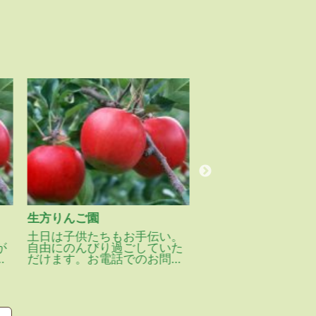
生方りんご園
（マルニ）仁りんご
土日は子供たちもお手伝い。
HB101栽培法20年
が
自由にのんびり過ごしていた
をお届けします。
さ
だけます。お電話でのお問い
エコファーマー03102
合わせお待ちしています。
1541-4号
※くだもの狩りは要