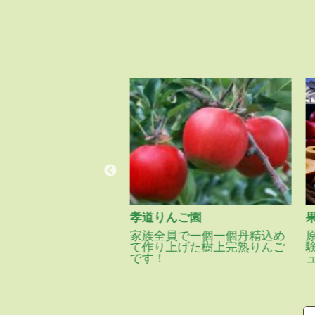
んりんご園
孝道りんご園
ランド農産物の認証
家族全員で一個一個丹精込め
います。できる限り
て作り上げた樹上完熟りんご
らし、有機肥料での
です！
がけています。園内
ニックも出来、新た
もあります。