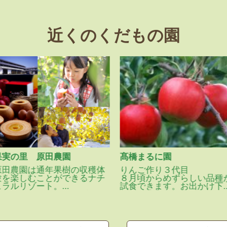
近くのくだもの園
果実の里 原田農園
髙橋まるに園
原田農園は通年果樹の収穫体
りんご作り３代目
験を楽しむことができるナチ
８月頃からめずらしい品種
ュラルリゾート。
試食できます。お出かけ下
いちご、さくらんぼ、ブルー
い！
ベリー、桃、りんご、ぶど
う、その他野菜にきのこ。
お食事会場も併設しており、
バーベキューは家族に大人