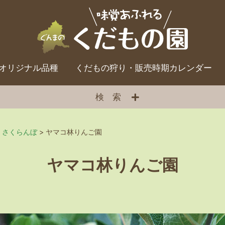
オリジナル品種
くだもの狩り・販売時期カレンダー
検索
,
さくらんぼ
>
ヤマコ林りんご園
ヤマコ林りんご園