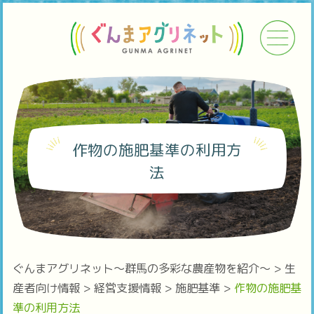
作物の施肥基準の利用方
法
ぐんまアグリネット～群馬の多彩な農産物を紹介～
>
生
産者向け情報
>
経営支援情報
>
施肥基準
>
作物の施肥基
準の利用方法