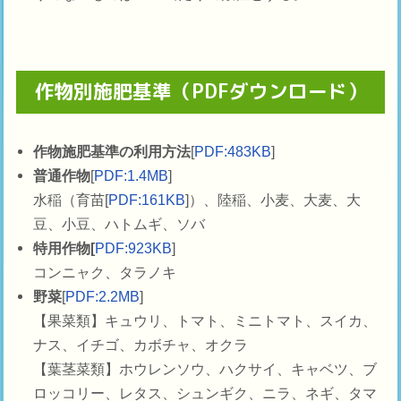
作物別施肥基準（PDFダウンロード）
作物施肥基準の利用方法
[
PDF:483KB
]
普通作物
[
PDF:1.4MB
]
水稲（育苗[
PDF:161KB
]）、陸稲、小麦、大麦、大
豆、小豆、ハトムギ、ソバ
特用作物[
PDF:923KB
]
コンニャク、タラノキ
野菜
[
PDF:2.2MB
]
【果菜類】キュウリ、トマト、ミニトマト、スイカ、
ナス、イチゴ、カボチャ、オクラ
【葉茎菜類】ホウレンソウ、ハクサイ、キャベツ、ブ
ロッコリー、レタス、シュンギク、ニラ、ネギ、タマ