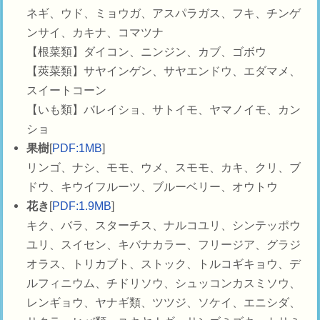
ネギ、ウド、ミョウガ、アスパラガス、フキ、チンゲ
ンサイ、カキナ、コマツナ
【根菜類】ダイコン、ニンジン、カブ、ゴボウ
【莢菜類】サヤインゲン、サヤエンドウ、エダマメ、
スイートコーン
【いも類】バレイショ、サトイモ、ヤマノイモ、カン
ショ
果樹
[
PDF:1MB
]
リンゴ、ナシ、モモ、ウメ、スモモ、カキ、クリ、ブ
ドウ、キウイフルーツ、ブルーベリー、オウトウ
花き
[
PDF:1.9MB
]
キク、バラ、スターチス、ナルコユリ、シンテッポウ
ユリ、スイセン、キバナカラー、フリージア、グラジ
オラス、トリカブト、ストック、トルコギキョウ、デ
ルフィニウム、チドリソウ、シュッコンカスミソウ、
レンギョウ、ヤナギ類、ツツジ、ソケイ、エニシダ、