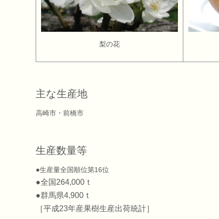
梨の花
主な生産地
高崎市・前橋市
生産数量等
●生産量全国順位第16位
●全国264,000ｔ
●群馬県4,900ｔ
［平成23年産果樹生産出荷統計］