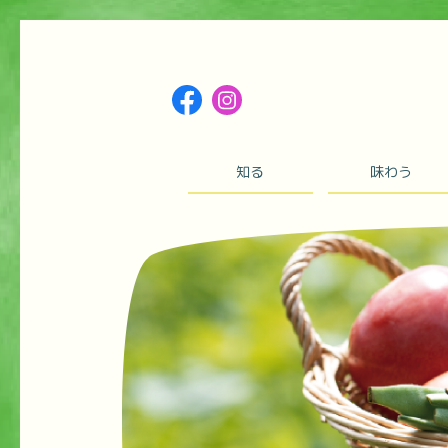
知る
味わう