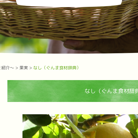
を紹介～
>
果実
>
なし（ぐんま食材辞典）
なし（ぐんま食材辞