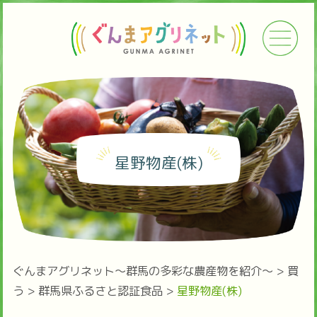
星野物産(株)
ぐんまアグリネット～群馬の多彩な農産物を紹介～
>
買
う
>
群馬県ふるさと認証食品
>
星野物産(株)