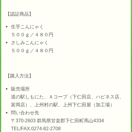
【認証商品】
生芋こんにゃく
５００ｇ／４８０円
さしみこんにゃく
５００ｇ／４８０円
【購入方法】
販売場所
道の駅しもにた、Ａコープ（下仁田店、ハピネス店、
富岡店）、上州村の駅、上州下仁田屋（加工場）
問い合わせ先
〒370-2603 群馬県甘楽郡下仁田町馬山4334
TEL/FAX.0274-82-2708