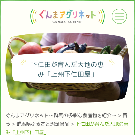
下仁田が育んだ大地の恵
み「上州下仁田屋」
ぐんまアグリネット～群馬の多彩な農産物を紹介～
>
買
う
>
群馬県ふるさと認証食品
>
下仁田が育んだ大地の恵
み「上州下仁田屋」