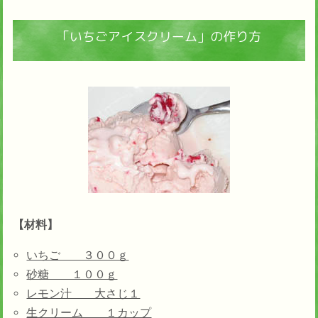
「いちごアイスクリーム」の作り方
【材料】
いちご ３００ｇ
砂糖 １００ｇ
レモン汁 大さじ１
生クリーム １カップ