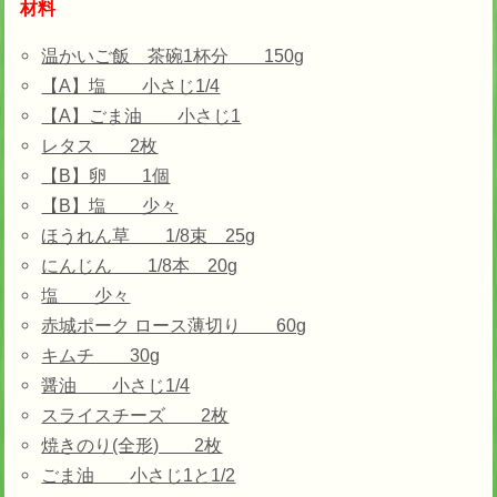
材料
温かいご飯 茶碗1杯分 150g
【A】塩 小さじ1/4
【A】ごま油 小さじ1
レタス 2枚
【B】卵 1個
【B】塩 少々
ほうれん草 1/8束 25g
にんじん 1/8本 20g
塩 少々
赤城ポーク ロース薄切り 60g
キムチ 30g
醤油 小さじ1/4
スライスチーズ 2枚
焼きのり(全形) 2枚
ごま油
小さじ1と1/2