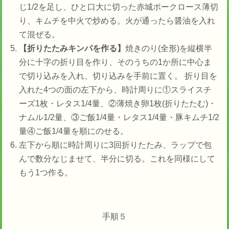
じ1/2を足し、ひと口大に切った赤城ポークロース薄切
り、キムチを中火で炒める。火が通ったら醤油を入れ
て混ぜる。
【折りたたみキンパを作る】
焼きのり(全形)を縦横半
分に十字の折り目を作り、そのうちの1か所に中心ま
で切り込みを入れ、切り込みを手前に置く。 折り目を
入れた4つの面の左下から、時計周りに①スライスチ
ーズ1枚・レタス1/4量、②薄焼き卵1枚(折りたたむ)・
ナムル1/2量、③ご飯1/4量・レタス1/4量・豚キムチ1/2
量④ご飯1/4量を順にのせる。
左下から順に時計周りに3回折りたたみ、ラップで包
んで数分なじませて、半分に切る。これを同様にして
もう1つ作る。
手順５