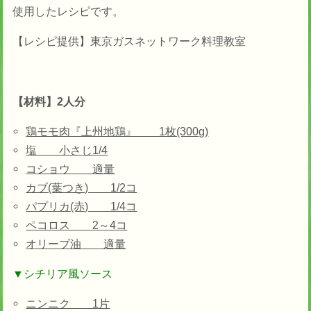
使用したレシピです。
【レシピ提供】東京ガスネットワーク料理教室
【材料】2人分
鶏モモ肉『上州地鶏』 1枚(300g)
塩 小さじ1/4
コショウ 適量
カブ(葉つき) 1/2コ
パプリカ(赤) 1/4コ
ペコロス 2～4コ
オリーブ油 適量
▼シチリア風ソース
ニンニク 1片