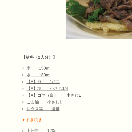
【材料（2人分）】
米 150ml
水 180ml
【A】卵 1/2コ
【A】塩 小さじ1/4
【A】ゴマ（白） 小さじ1
ごま油 小さじ1
レタス等 適量
▼すき焼き
上州牛 120g