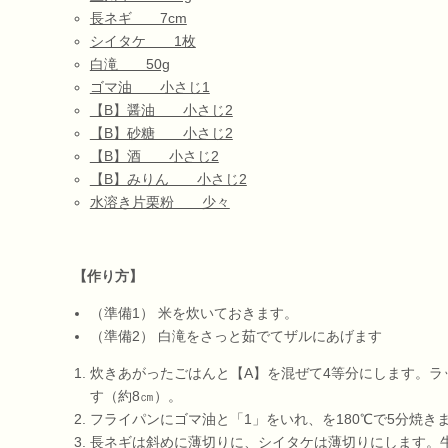
長ネギ 7cm
シイタケ 1枚
白滝 50g
ゴマ油 小さじ1
【B】醤油 小さじ2
【B】砂糖 小さじ2
【B】酒 小さじ2
【B】みりん 小さじ2
水溶き片栗粉 少々
【作り方】
（準備1） 米を炊いておきます。
（準備2） 白滝をさっと茹でてザルにあげます
炊きあがったごはんと【A】を混ぜて4等分にします。ラ
す（約8㎝）。
フライパンにゴマ油と「1」をいれ、を180℃で5分焼き
長ネギは斜めに薄切りに、シイタケは薄切りにします。