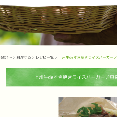
を紹介～
>
料理する
>
レシピ一覧
>
上州牛deすき焼きライスバーガー
上州牛deすき焼きライスバーガー／東