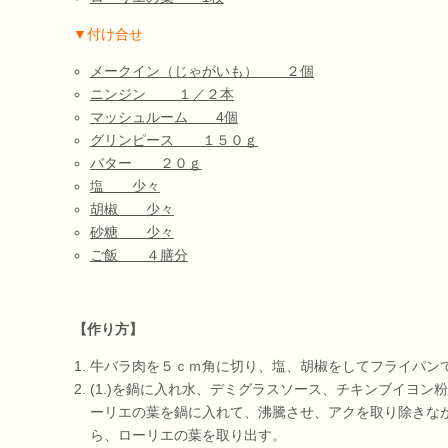
▼付け合せ
メークイン（じゃがいも） ２個
ニンジン １／２本
マッシュルーム 4個
グリンピース １５０ｇ
バター ２０ｇ
塩 少々
胡椒 少々
砂糖 少々
ご飯 ４膳分
【作り方】
牛バラ肉を５ｃｍ角に切り、塩、胡椒をしてフライパン
(1.)を鍋に入れ水、デミグラスソース、チキンブイヨン
ーリエの葉を鍋に入れて、沸騰させ、アクを取り除きな
ら、ローリエの葉を取り出す。