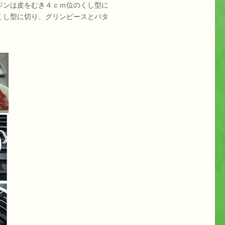
ジンは皮をむき４ｃｍ位のくし型に
くし型に切り、グリンピースとバタ