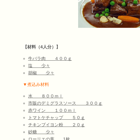
【材料（4人分）】
牛バラ肉 ４００ｇ
塩 少々
胡椒 少々
▼煮込み材料
水 ８００ｍｌ
市販のデミグラスソース ３００ｇ
赤ワイン １００ｍｌ
トマトケチャップ ５０ｇ
チキンブイヨン粉 ２０ｇ
砂糖 少々
ローリエの葉 1枚