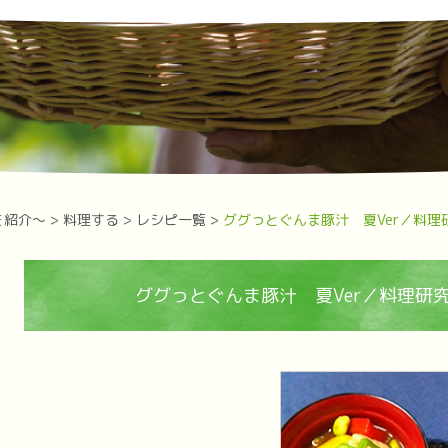
を紹介～
>
料理する
>
レシピ一覧
>
ググっとぐんま豚汁 夏Ver／料
ググっとぐんま豚汁 夏Ver／料理研