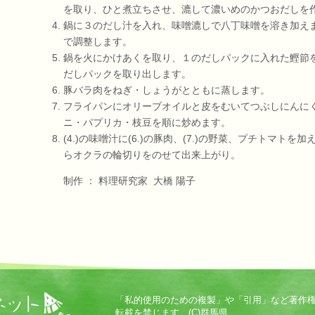
を取り、ひと煮立ちさせ、漉して濃いめのかつおだしを
鍋に３のだし汁を入れ、味噌漉しで八丁味噌を溶き加え
で調整します。
鍋を火にかけあくを取り、１のだしパックに入れた鰹節
だしパックを取り出します。
豚バラ肉をねぎ・しょうがとともに蒸します。
フライパンにオリーブオイルと皮をむいてつぶしにんに
ニ・パプリカ・枝豆を順に炒めます。
(4.)の味噌汁に(6.)の豚肉、(7.)の野菜、プチトマト
らオクラの輪切りをのせて出来上がり。
制作 ： 料理研究家 大橋 陽子
「私的使用のための複製」や「引用」など著作
転載を禁じます。(C)群馬県