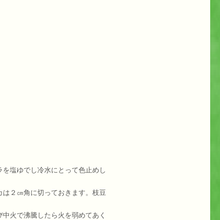
ラを塩ゆでし冷水にとって色止めし
カは２㎝角に切っておきます。枝豆
び中火で沸騰したら火を弱めてあく