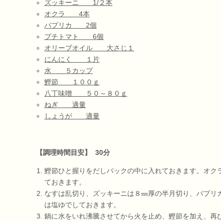
ズッキーニ 1/２本
オクラ 4本
パプリカ 2個
プチトマト 6個
オリーブオイル 大さじ１
にんにく １片
水 ５カップ
鰹節 １００ｇ
八丁味噌 ５０～８０ｇ
ねぎ 適量
しょうが 適量
【調理時間目安】 30分
鰹節ひと握りをだしパックの中に入れておきます。オク
ておきます。
なすは乱切り、ズッキーニは８㎜厚の半月切り、パプリ
は塩ゆでしておきます。
鍋に水をいれ沸騰させてから火を止め、鰹節を加え、再