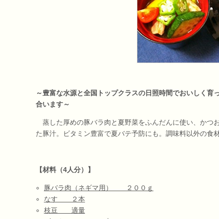
～豊富な水源と全国トップクラスの日照時間でおいしく育
合います～
蒸した厚めの豚バラ肉と夏野菜をふんだんに使い、かつお
た豚汁。ビタミン豊富で夏バテ予防にも。調味料以外の食
【材料（4人分）】
豚バラ肉（ネギマ用） ２００ｇ
なす ２本
枝豆 適量