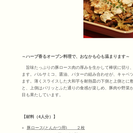
～ハーブ香るオーブン料理で、おなかも心も温まります～
旨味たっぷりの豚ロース肉の厚みを生かして棒状に切り、
ます。バルサミコ、醤油、バターの組み合わせが、キャベ
ます。薄くスライスした大和芋を耐熱皿の下側と上側とに
と、上側はパリッとふた通りの食感が楽しめ、豚肉や野菜
目も果たしています。
【材料（4人分）】
豚ロース(とんかつ用) ２枚