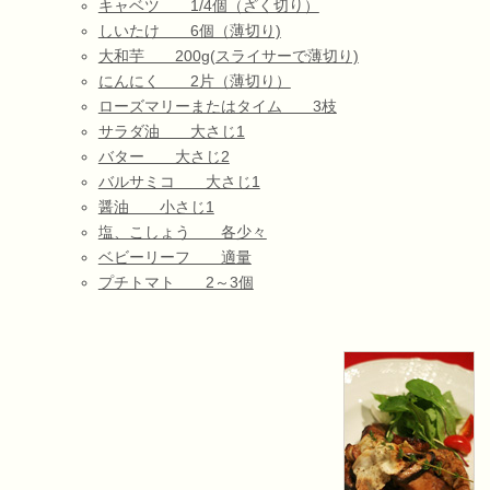
キャベツ 1/4個（ざく切り）
しいたけ 6個（薄切り)
大和芋 200g(スライサーで薄切り)
にんにく 2片（薄切り）
ローズマリーまたはタイム 3枝
サラダ油 大さじ1
バター 大さじ2
バルサミコ 大さじ1
醤油 小さじ1
塩、こしょう 各少々
ベビーリーフ 適量
プチトマト 2～3個