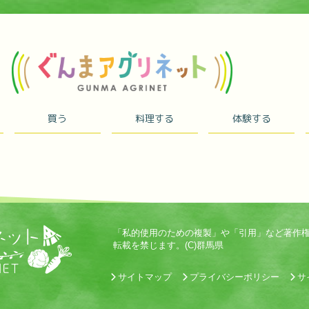
買う
料理する
体験する
「私的使用のための複製」や「引用」など著作
転載を禁じます。(C)群馬県
サイトマップ
プライバシーポリシー
サ