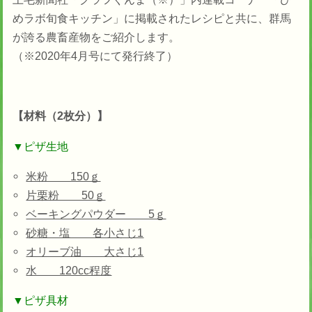
めラボ旬食キッチン」に掲載されたレシピと共に、群馬
が誇る農畜産物をご紹介します。
（※2020年4月号にて発行終了）
【材料（2枚分）】
▼ピザ生地
米粉 150ｇ
片栗粉 50ｇ
ベーキングパウダー 5ｇ
砂糖・塩 各小さじ1
オリーブ油 大さじ1
水 120cc程度
▼ピザ具材