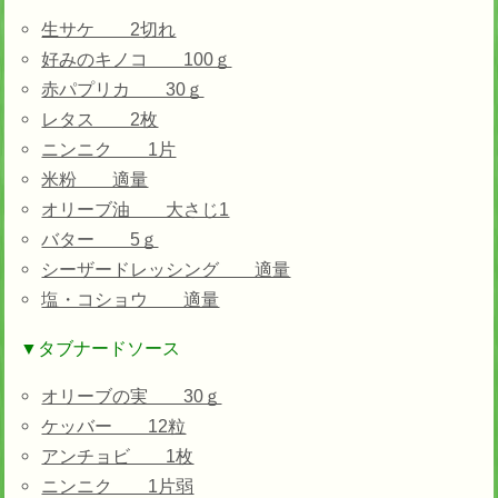
生サケ 2切れ
好みのキノコ 100ｇ
赤パプリカ 30ｇ
レタス 2枚
ニンニク 1片
米粉 適量
オリーブ油 大さじ1
バター 5ｇ
シーザードレッシング 適量
塩・コショウ 適量
▼タブナードソース
オリーブの実 30ｇ
ケッバー 12粒
アンチョビ 1枚
ニンニク 1片弱