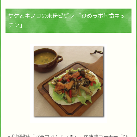
サケとキノコの米粉ピザ ／「ひめラボ旬食キッ
チン」
上毛新聞社「グラフぐんま（※）」内連載コーナー「ひ