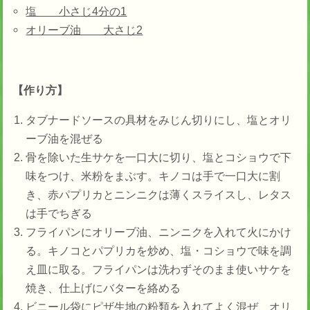
塩 小さじ4分の1
オリーブ油 大さじ2
【作り方】
タブナードソースの具材をみじん切りにし、塩とオリ
ーブ油を混ぜる
骨を除いた生サケを一口大に切り、塩とコショウで下
味をつけ、米粉をまぶす。キノコは手で一口大に割
き、赤パプリカとニンニクは薄くスライスし、レタス
は手でちぎる
フライパンにオリーブ油、ニンニクを入れて火にかけ
る。キノコとパプリカを炒め、塩・コショウで味を調
え皿に取る。フライパンは洗わずそのまま使いサケを
焼き、仕上げにバターを絡める
ビニール袋にピザ生地の粉類を入れてよく混ぜ、オリ