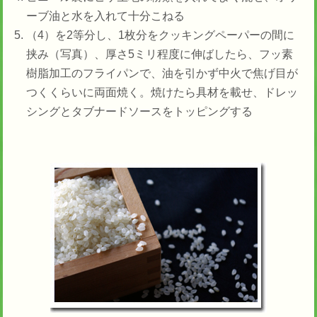
ーブ油と水を入れて十分こねる
（4）を2等分し、1枚分をクッキングペーパーの間に
挟み（写真）、厚さ5ミリ程度に伸ばしたら、フッ素
樹脂加工のフライパンで、油を引かず中火で焦げ目が
つくくらいに両面焼く。焼けたら具材を載せ、ドレッ
シングとタブナードソースをトッピングする