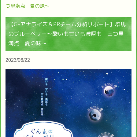
つ星満点 夏の味～
【G-アナライズ＆PRチーム分析リポート】群馬
のブルーベリー～酸いも甘いも濃厚も 三つ星
満点 夏の味～
2023/06/22