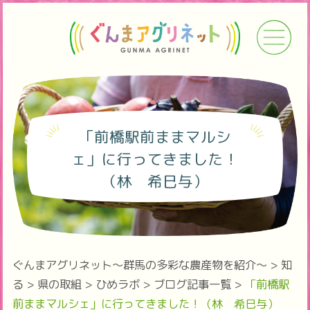
「前橋駅前ままマルシ
ェ」に行ってきました！
（林 希巳与）
ぐんまアグリネット～群馬の多彩な農産物を紹介～
>
知
る
>
県の取組
>
ひめラボ
>
ブログ記事一覧
>
「前橋駅
前ままマルシェ」に行ってきました！（林 希巳与）