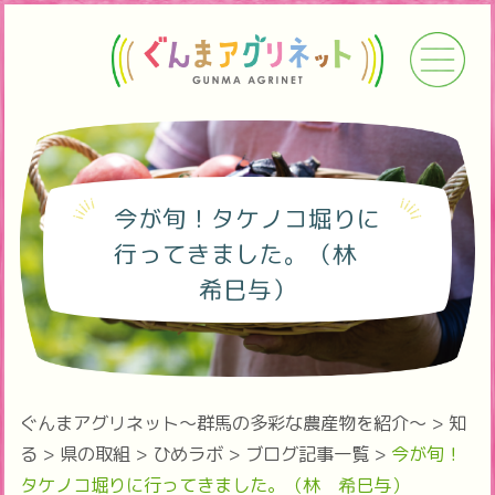
今が旬！タケノコ堀りに
行ってきました。（林
希巳与）
ぐんまアグリネット～群馬の多彩な農産物を紹介～
>
知
る
>
県の取組
>
ひめラボ
>
ブログ記事一覧
>
今が旬！
タケノコ堀りに行ってきました。（林 希巳与）