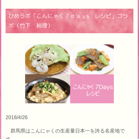
ひめラボ「こんにゃく７ｄａｙs レシピ」コラ
ボ（竹下 裕理）
2018/4/26
群馬県はこんにゃくの生産量日本一を誇る名産地で
す。