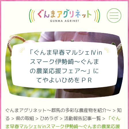
「ぐんま早春マルシェⅣin
スマーク伊勢崎～ぐんま
の農業応援フェア～」に
てやよいひめをＰＲ
ぐんまアグリネット～群馬の多彩な農産物を紹介～
>
知
る
>
県の取組
>
ひめラボ
>
活動報告記事一覧
>
「ぐん
ま早春マルシェⅣinスマーク伊勢崎～ぐんまの農業応援