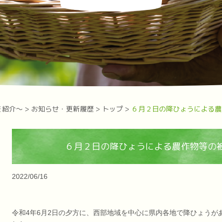
を紹介～
>
お知らせ・更新履歴
>
トップ
>
６月２日の降ひょうによる農
６月２日の降ひょうによる農作物等の
2022/06/16
令和4年6月2日の夕方に、西部地域を中心に県内各地で降ひょうが