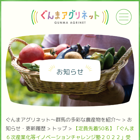
お知らせ
ぐんまアグリネット～群馬の多彩な農産物を紹介～
>
お
知らせ・更新履歴
>
トップ
>
【定員先着50名】「ぐんま
６次産業化等イノベーションチャレンジ塾２０２２」受