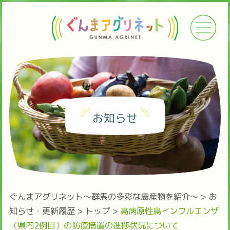
お知らせ
ぐんまアグリネット～群馬の多彩な農産物を紹介～
>
お
知らせ・更新履歴
>
トップ
>
高病原性鳥インフルエンザ
（県内2例目）の防疫措置の進捗状況について