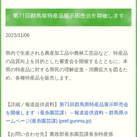
第71回群馬県特産品展示即売会を開催します
2023/11/06
県内で生産される農産加工品や農林工芸品など、特産品
の品質向上を目的とした審査会を開催するとともに、本
県の特産品に対する県民の理解促進・消費拡大を図るた
め、各種特産品を販売します。
【詳細／報道提供資料】
第71回群馬県特産品展示即売会
を開催します（蚕糸園芸課） – 報道提供資料 – 群馬県ホ
ームページ(蚕糸園芸課) (pref.gunma.jp)
【お問い合わせ先】
農政部
蚕糸園芸課
蚕糸特産係