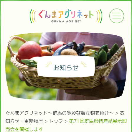
お知らせ
ぐんまアグリネット～群馬の多彩な農産物を紹介～
>
お
知らせ・更新履歴
>
トップ
>
第71回群馬県特産品展示即
売会を開催します