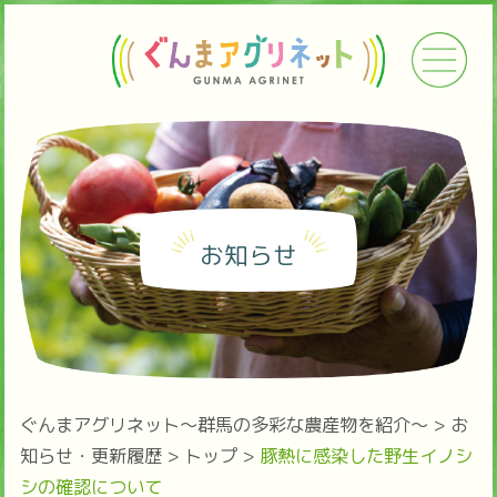
お知らせ
ぐんまアグリネット～群馬の多彩な農産物を紹介～
>
お
知らせ・更新履歴
>
トップ
>
豚熱に感染した野生イノシ
シの確認について