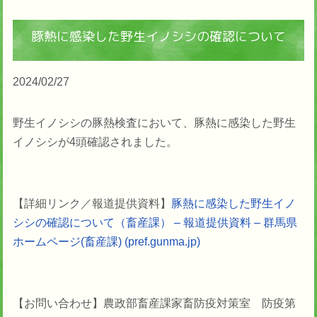
豚熱に感染した野生イノシシの確認について
2024/02/27
野生イノシシの豚熱検査において、豚熱に感染した野生
イノシシが4頭確認されました。
【詳細リンク／報道提供資料】
豚熱に感染した野生イノ
シシの確認について（畜産課） – 報道提供資料 – 群馬県
ホームページ(畜産課) (pref.gunma.jp)
【お問い合わせ】
農政部
畜産課
家畜防疫対策室 防疫第