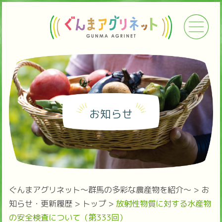
お知らせ
ぐんまアグリネット～群馬の多彩な農産物を紹介～
>
お
知らせ・更新履歴
>
トップ
>
放射性物質に対する水産物
の安全検査について（第333回）