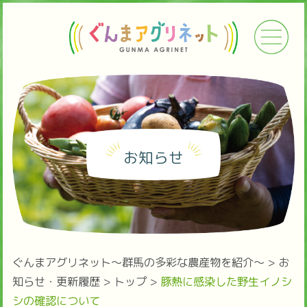
お知らせ
ぐんまアグリネット～群馬の多彩な農産物を紹介～
>
お
知らせ・更新履歴
>
トップ
>
豚熱に感染した野生イノシ
シの確認について