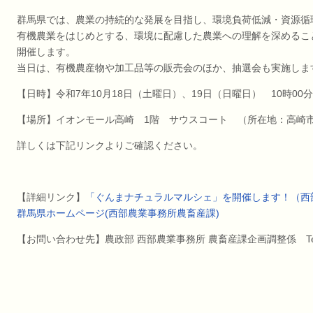
群馬県では、農業の持続的な発展を目指し、環境負荷低減・資源循
有機農業をはじめとする、環境に配慮した農業への理解を深めるこ
開催します。
当日は、有機農産物や加工品等の販売会のほか、抽選会も実施しま
【日時】令和7年10月18日（土曜日）、19日（日曜日） 10時00分
【場所】イオンモール高崎 1階 サウスコート （所在地：高崎市棟
詳しくは下記リンクよりご確認ください。
【詳細リンク】
「ぐんまナチュラルマルシェ」を開催します！（西部
群馬県ホームページ(西部農業事務所農畜産課)
【お問い合わせ先】
農政部
西部農業事務所 農畜産課
企画調整係
T