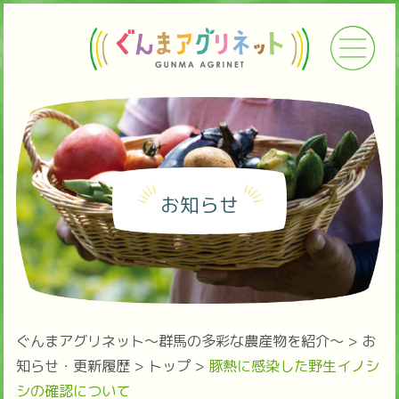
お知らせ
ぐんまアグリネット～群馬の多彩な農産物を紹介～
>
お
知らせ・更新履歴
>
トップ
>
豚熱に感染した野生イノシ
シの確認について