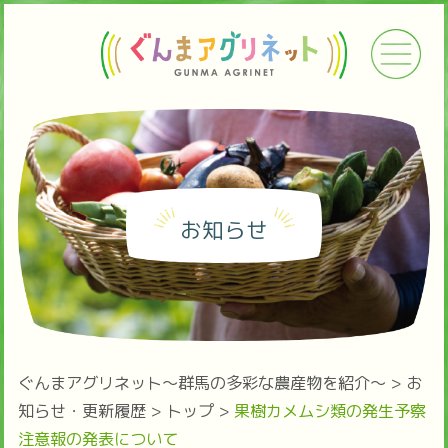
お知らせ
ぐんまアグリネット～群馬の多彩な農産物を紹介～
>
お
知らせ・更新履歴
>
トップ
>
果樹カメムシ類の発生予察
注意報の発表について