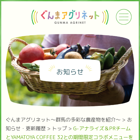
お知らせ
ぐんまアグリネット～群馬の多彩な農産物を紹介～
>
お
知らせ・更新履歴
>
トップ
>
G-アナライズ＆PRチーム
とYAMATOYA COFFEE 32との期間限定コラボメニューを