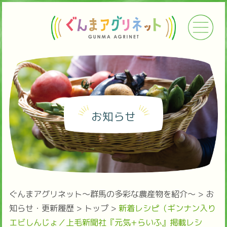
お知らせ
ぐんまアグリネット～群馬の多彩な農産物を紹介～
>
お
知らせ・更新履歴
>
トップ
>
新着レシピ（ギンナン入り
エビしんじょ／上毛新聞社『元気+らいふ』掲載レシ